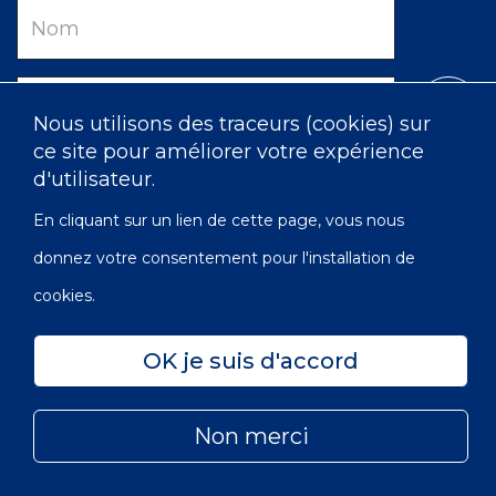
Nom
Courriel
Nous utilisons des traceurs (cookies) sur
ce site pour améliorer votre expérience
d'utilisateur.
En cliquant sur un lien de cette page, vous nous
donnez votre consentement pour l'installation de
cookies.
Intranet
Confidentialité
Accessibilité
Carte du site
OK je suis d'accord
© 2022 Les Infirmières de l’Ordre de Victoria du Canada |
Subfooter
No OBE: 129 482 493 RR0001
Non merci
Menu
Aller