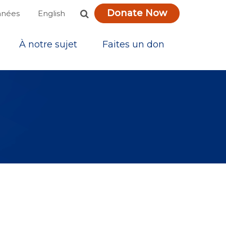
Donate Now
English
nnées
À notre sujet
Faites un don