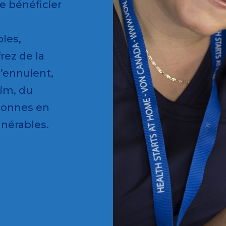
e bénéficier
les,
rez de la
’ennuient,
aim, du
rsonnes en
ulnérables.