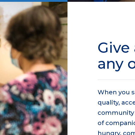
Give 
any 
When you s
quality, ac
community ca
of companion
hungry, comf