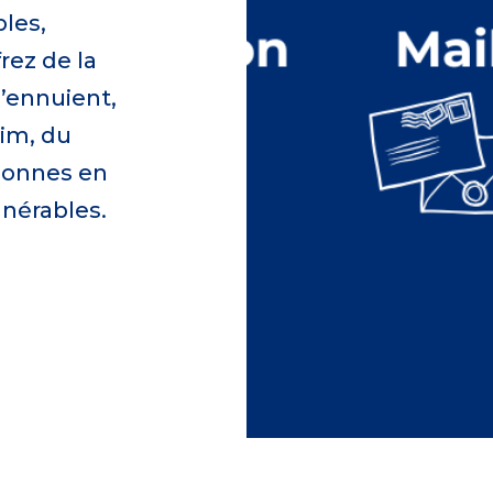
les,
rez de la
’ennuient,
aim, du
rsonnes en
ulnérables.