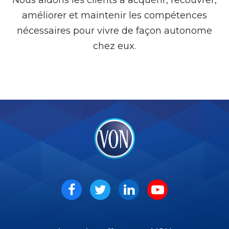
améliorer et maintenir les compétences
nécessaires pour vivre de façon autonome
chez eux.
VON
Social
Facebook
Twitter
LinkedIn
Youtube